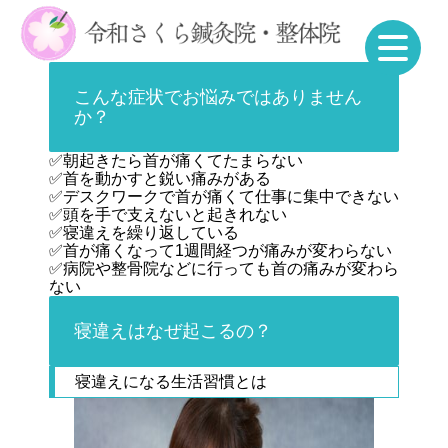
こんな症状でお悩みではありません
か？
✅朝起きたら首が痛くてたまらない
✅首を動かすと鋭い痛みがある
✅デスクワークで首が痛くて仕事に集中できない
✅頭を手で支えないと起きれない
✅寝違えを繰り返している
✅首が痛くなって1週間経つが痛みが変わらない
✅病院や整骨院などに行っても首の痛みが変わら
ない
寝違えはなぜ起こるの？
寝違えになる生活習慣とは