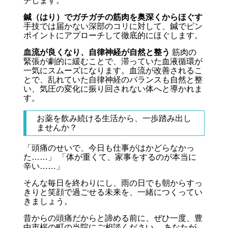
チします。
鍼（はり）でガチガチの筋肉を奥深くからほぐす
手技では届かない深部のコリに対して、鍼でピン
ポイントにアプローチして徹底的にほぐします。
血流が良くなり、自律神経が自然と整う
筋肉の
緊張が劇的に緩むことで、滞っていた血液循環が
一気にスムーズになります。血流が改善されるこ
とで、乱れていた自律神経のバランスも自然と整
い、気圧の変化に振り回されない体へと導かれま
す。
お薬を飲み続ける生活から、一歩踏み出し
ませんか？
「頭痛のせいで、今日も仕事がはかどらなかっ
た……」 「体が重くて、家事をするのが本当に
辛い……」
そんな毎日を終わりにし、雨の日でも朝からすっ
きりと笑顔で過ごせる未来を、一緒につくってい
きましょう。
昔からの頭痛だからと諦める前に、ぜひ一度、豊
中市桜の町の当院にご相談ください。 あなたが