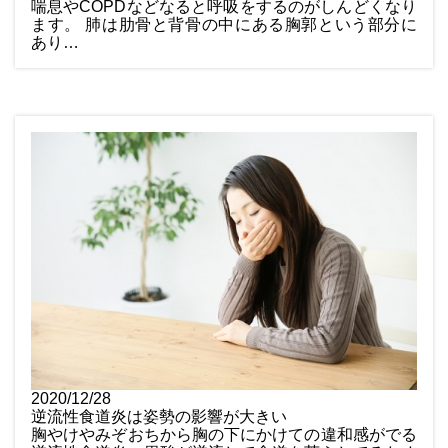
喘息やCOPDなどなると呼吸をするのがしんどくなり
ます。 肺は肋骨と背骨の中にある胸郭という部分に
あり…
2020/12/28
逆流性食道炎は姿勢の影響が大きい
胸やけやみぞおちから胸の下にかけての違和感がでる